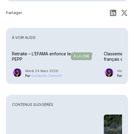
Partager
À VOIR AUSSI
Retraite – L’EFAMA enfonce le clou sur le
Classement – Q
À LA UNE
PEPP
français ont le
(1/3)
Mardi 24 Mars 2026
Vendredi 
Par
Guillaume Clément
Par
Guilla
CONTENUS SUGGÉRÉS