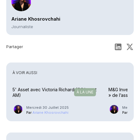
Ariane Khosrovchahi
Journaliste
Partager
À VOIR AUSSI
5' Asset avec Victoria Richard (Ofi Invest
M&G Investment
À LA UNE
AM)
» de l’asset m
Mercredi 30 Juillet 2025
Mercredi 2
Par
Ariane Khosrovchahi
Par
Ariane