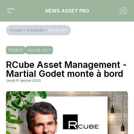
NEWS ASSET PRO
Accueil
>
Actualités
>
Qui va où ?
PEOPLE
QUI VA OÙ ?
RCube Asset Management -
Martial Godet monte à bord
Jeudi 9 Janvier 2025