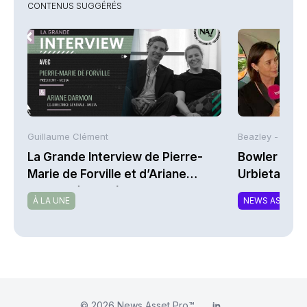
CONTENUS SUGGÉRÉS
Guillaume Clément
Beazley -
La Grande Interview de Pierre-
Bowler Broa
Marie de Forville et d’Ariane
Urbieta | A
Darmon (Ivesta)
À LA UNE
NEWS ASSURA
© 2026
News Asset Pro™