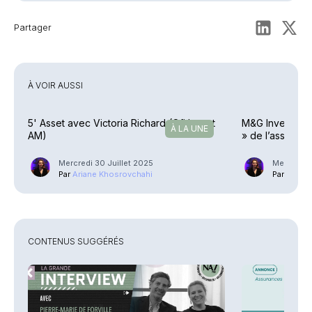
Partager
À VOIR AUSSI
5' Asset avec Victoria Richard (Ofi Invest
M&G Investment
À LA UNE
AM)
» de l’asset m
Mercredi 30 Juillet 2025
Mercredi 2
Par
Ariane Khosrovchahi
Par
Ariane
CONTENUS SUGGÉRÉS