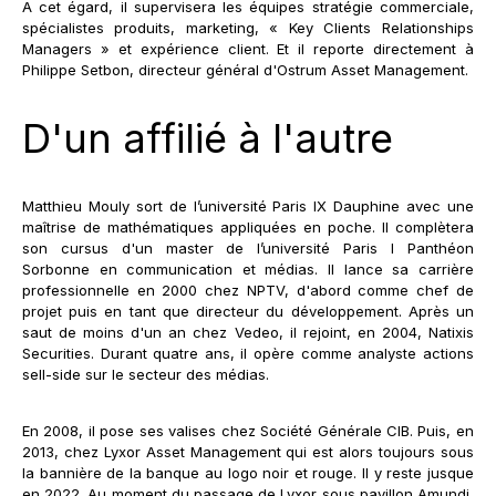
A cet égard, il supervisera les équipes stratégie commerciale,
spécialistes produits, marketing, « Key Clients Relationships
Managers » et expérience client. Et il reporte directement à
Philippe Setbon, directeur général d'Ostrum Asset Management.
D'un affilié à l'autre
Matthieu Mouly sort de l’université Paris IX Dauphine avec une
maîtrise de mathématiques appliquées en poche. Il complètera
son cursus d'un master de l’université Paris I Panthéon
Sorbonne en communication et médias. Il lance sa carrière
professionnelle en 2000 chez NPTV, d'abord comme chef de
projet puis en tant que directeur du développement. Après un
saut de moins d'un an chez Vedeo, il rejoint, en 2004, Natixis
Securities. Durant quatre ans, il opère comme analyste actions
sell-side sur le secteur des médias.
En 2008, il pose ses valises chez Société Générale CIB. Puis, en
2013, chez Lyxor Asset Management qui est alors toujours sous
la bannière de la banque au logo noir et rouge. Il y reste jusque
en 2022.
A
u moment du passage de Lyxor sous pavillon Amundi
,