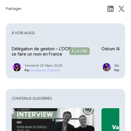
Partager
À VOIR AUSSI
Délégation de gestion – L’OCIO tente de
Ostrum AM – Ma
À LA UNE
se faire un nom en France
Vendredi 20 Mars 2026
Mardi 17 F
Par
Guillaume Clément
Par
Phili
CONTENUS SUGGÉRÉS