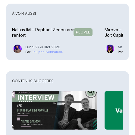
À VOIR AUSSI
Natixis IM – Raphaël Zenou arrive en
Mirova – Une éq
PEOPLE
renfort
Jolt Capital
Lundi 27 Juillet 2026
Mardi 21 J
Par
Philippe Benhamou
Par
Guilla
CONTENUS SUGGÉRÉS