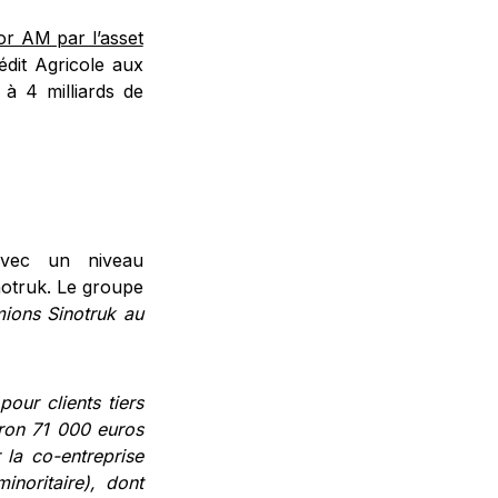
xor AM par l’asset
dit Agricole aux
 à 4 milliards de
avec un niveau
inotruk. Le groupe
amions
Sinotruk au
pour clients
tiers
iron
71 000 euros
r la
co-entreprise
minoritaire), dont