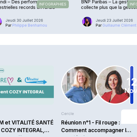
ndi – Des performances
BNP Paribas – La gestion 
INFOGRAPHIES
INF
estrielles records en rafale
collecte plus que la gestio
Jeudi 30 Juillet 2026
Jeudi 23 Juillet 2026
Par
Philippe Benhamou
Par
Guillaume Clément
1
Nov
Cercle
M et VITALITÉ SANTÉ
Réunion n°1 - Fil rouge :
t COZY INTEGRAL,
Comment accompagner les