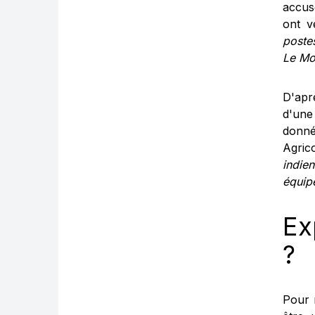
accus
ont v
poste
Le M
D'apr
d'une
donné
Agric
indie
équipe
Ex
?
Pour 