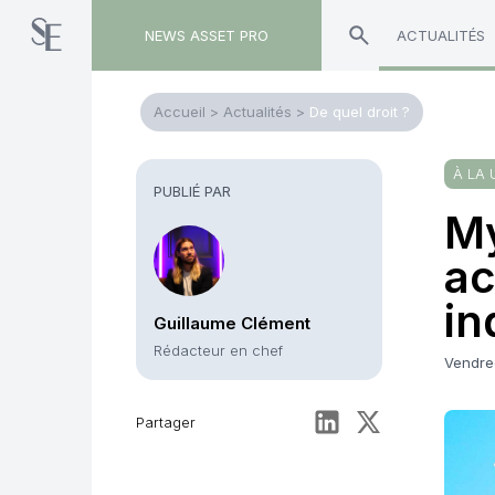
NEWS ASSET PRO
ACTUALITÉS
Accueil
>
Actualités
>
De quel droit ?
À LA 
PUBLIÉ PAR
My
ac
in
Guillaume Clément
Rédacteur en chef
Vendred
Partager