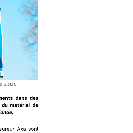
p d’État.
ments dans des
 du matériel de
Monde
.
ssureur Axa sont