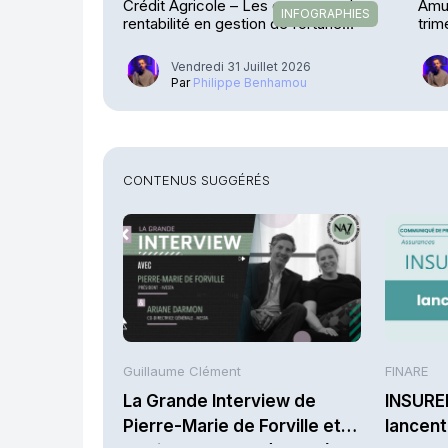
Crédit Agricole – Les encours et la
Amu
INFOGRAPHIES
rentabilité en gestion de fortune
trim
explosent
Vendredi 31 Juillet 2026
Par
Philippe Benhamou
CONTENUS SUGGÉRÉS
Guillaume Clément
FINARE
La Grande Interview de
INSURE
Pierre-Marie de Forville et
lancen