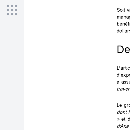
Soit v
manag
bénéf
dollar
De
L'art
d'expo
a assu
traver
Le gr
dont 
»
et d
d’Axa