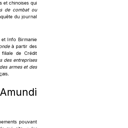
 et chinoises qui
ns de combat ou
nquête du journal
et Info Birmanie
onde
à partir des
iliale de Crédit
ns des entreprises
 des armes et des
çais.
z Amundi
ipements pouvant