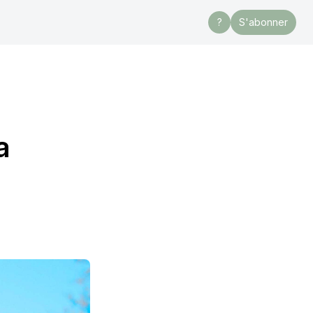
?
S'abonner
a