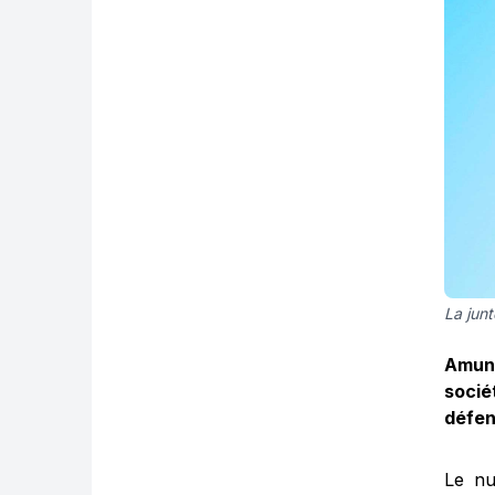
La junt
Amun
socié
défen
Le nu