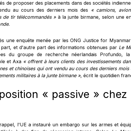
és de proposer des placements dans des sociétés indiennes
endu au cours des derniers mois des
« camions, avio
s de tir télécommandés »
à la junte birmane, selon une e
onde
.
ès une enquête menée par les ONG Justice for Myanmar 
 part, et d'autre part des informations obtenues par
Le M
es du groupe de recherche néerlandais Profundo, la f
ole et Axa
« offrent à leurs clients des investissements da
nnes et chinoises qui ont vendu au cours des derniers mois
ments militaires à la junte birmane »
, écrit le quotidien fran
position « passive » che
rappel, l'UE a instauré un embargo sur les armes et équ