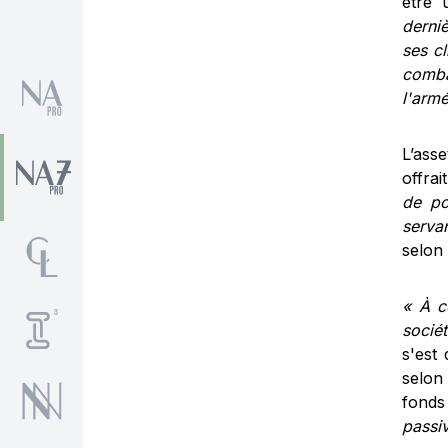
être 
derni
ses cl
combat
l'arm
L’ass
offrai
de po
serva
selo
« À c
socié
s'est
selon 
fonds
passiv