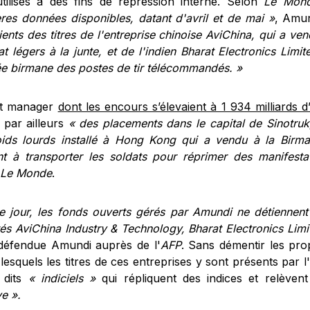
utilisés à des fins de répression interne. Selon
Le Mon
ères données disponibles, datant d'avril et de mai »
, Amu
ients des titres de l'entreprise chinoise AviChina, qui a v
 légers à la junte, et de l'indien Bharat Electronics Limit
ée birmane des postes de tir télécommandés. »
et manager
dont les encours s’élevaient à 1 934 milliards d
t par ailleurs
« des placements dans le capital de Sinotruk
ids lourds installé à Hong Kong qui a vendu à la Birm
nt à transporter les soldats pour réprimer des manifesta
n
Le Monde
.
e jour, les fonds ouverts gérés par Amundi ne détiennent
tés AviChina Industry & Technology, Bharat Electronics Lim
 défendue Amundi auprès de l'
AFP
. Sans démentir les pr
lesquels les titres de ces entreprises y sont présents par l
 dits
« indiciels »
qui répliquent des indices et relèven
e ».