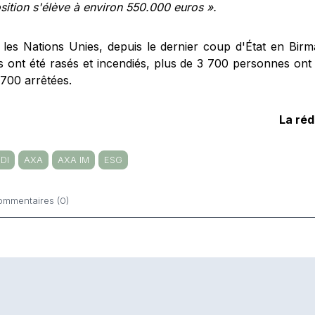
sition s'élève à environ 550.000 euros ».
 les Nations Unies, depuis le dernier coup d'État en Birma
rs ont été rasés et incendiés, plus de 3 700 personnes ont 
 700 arrêtées.
La ré
DI
AXA
AXA IM
ESG
ommentaires (0)
ntaires