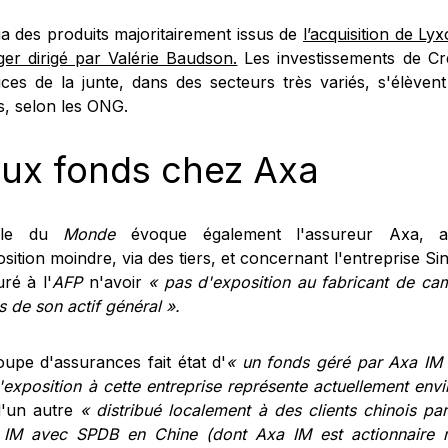
ia des produits majoritairement issus de
l’acquisition de Ly
er dirigé par Valérie Baudson.
Les investissements de Cré
ices de la junte, dans des secteurs très variés, s'élèvent
s, selon les ONG.
ux fonds chez Axa
icle du
Monde
évoque également l'assureur Axa, 
sition moindre, via des tiers, et concernant l'entreprise S
ré à l'
AFP
n'avoir
« pas d'exposition au fabricant de c
s de son actif général ».
oupe d'assurances fait état d'
« un fonds géré par Axa IM 
l'exposition à cette entreprise représente actuellement env
'un autre
« distribué localement à des clients chinois pa
 IM avec SPDB en Chine (dont Axa IM est actionnaire