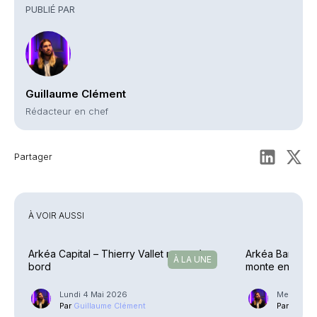
PUBLIÉ PAR
Guillaume Clément
Rédacteur en chef
Partager
À VOIR AUSSI
Arkéa Capital – Thierry Vallet monte à
Arkéa Banque P
À LA UNE
bord
monte en grad
Lundi 4 Mai 2026
Mercredi 2
Par
Guillaume Clément
Par
Guilla