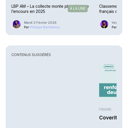
LBP AM – La collecte monte plus vite que
Classement – Q
À LA UNE
l’encours en 2025
français ont le
(1/3)
Mardi 3 Février 2026
Vendredi 
Par
Philippe Benhamou
Par
Guilla
CONTENUS SUGGÉRÉS
FINARE
Coverity re