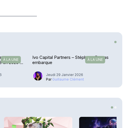
 managers
Ivo Capital Partners – Stéphane Dumas
À LA UNE
À LA UNE
té en 2025 ?
embarque
26
Jeudi 29 Janvier 2026
Par
Guillaume Clément