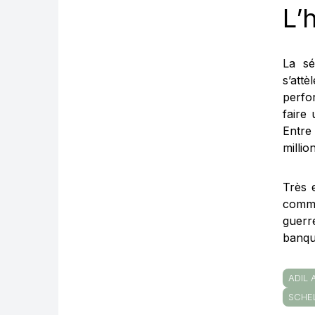
L’
La sé
s’att
perfo
faire
Entre 
millio
Très 
comme
guerr
banqu
ADIL
SCHE