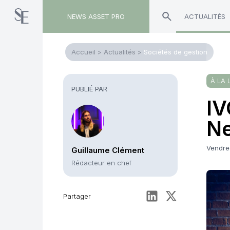
NEWS ASSET PRO
ACTUALITÉS
Accueil
>
Actualités
>
Sociétés de gestion
À LA 
PUBLIÉ PAR
IV
Ne
Vendred
Guillaume Clément
Rédacteur en chef
Partager