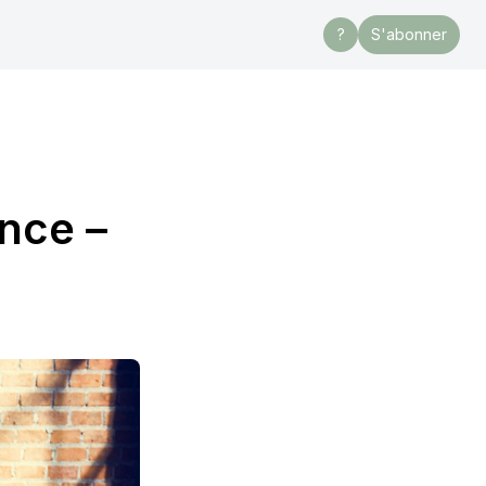
?
S'abonner
ince –