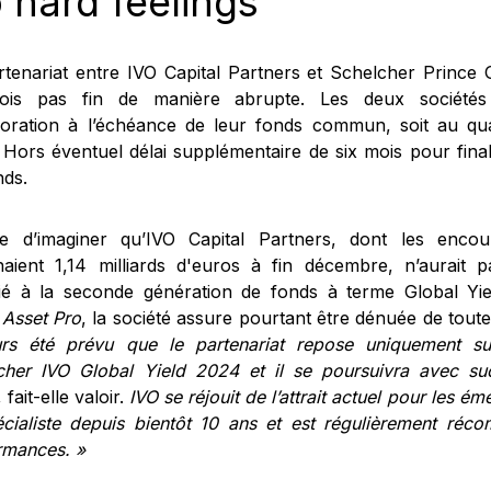
 hard feelings
rtenariat entre IVO Capital Partners et Schelcher Prince
fois pas fin de manière abrupte. Les deux sociétés
boration à l’échéance de leur fonds commun, soit au qua
Hors éventuel délai supplémentaire de six mois pour finalis
nds.
cile d’imaginer qu’IVO Capital Partners, dont les enco
gnaient 1,14 milliards d'euros à fin décembre, n’aurait 
ié à la seconde génération de fonds à terme Global Yield
Asset Pro
, la société assure pourtant être dénuée de tout
urs été prévu que le partenariat repose uniquement s
cher IVO Global Yield 2024 et il se poursuivra avec su
, fait-elle valoir.
IVO se réjouit de l’attrait actuel pour les ém
écialiste depuis bientôt 10 ans et est régulièrement réc
rmances. »