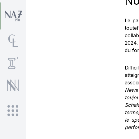
No
Le pa
toute
colla
2024. 
du fo
Diffi
attei
assoc
News 
toujo
Schel
terme
le sp
perfo