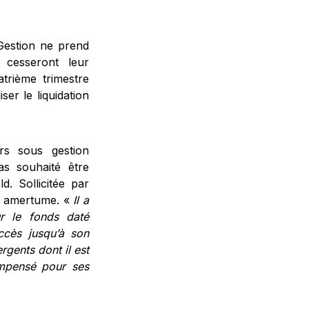
 Gestion ne prend
 cesseront leur
trième trimestre
er le liquidation
urs sous gestion
pas souhaité être
. Sollicitée par
e amertume. «
Il a
ur le fonds daté
ccès jusqu’à son
ergents dont il est
ompensé pour ses