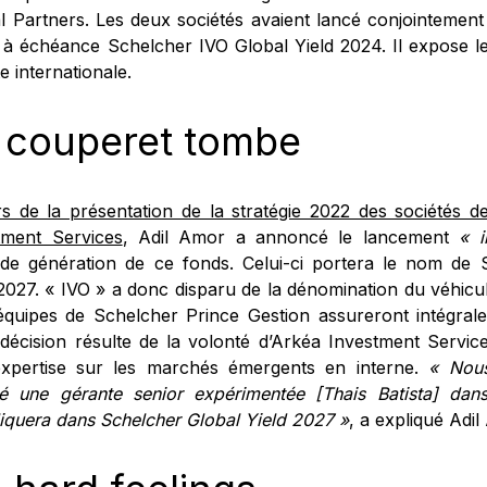
l Partners. Les deux sociétés avaient lancé conjointement e
 à échéance Schelcher IVO Global Yield 2024. Il expose le
te internationale.
 couperet tombe
rs de la présentation de la stratégie 2022 des sociétés d
tment Services
, Adil Amor a annoncé le lancement
« 
de génération de ce fonds. Celui-ci portera le nom de 
 2027. « IVO » a donc disparu de la dénomination du véhicu
 équipes de Schelcher Prince Gestion assureront intégral
 décision résulte de la volonté d’Arkéa Investment Servi
xpertise sur les marchés émergents en interne.
« Nous
té une gérante senior expérimentée [Thais Batista] da
liquera dans Schelcher Global Yield 2027 »
, a expliqué Adil