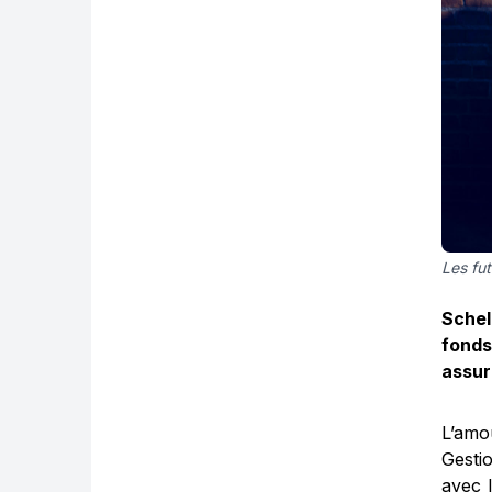
Les fu
Schel
fonds
assur
L’amo
Gesti
avec 