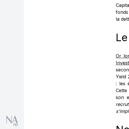
Capita
fonds
la det
Le
Or lo
Inves
secon
Yield
: les
Cette
son e
recru
s'imp