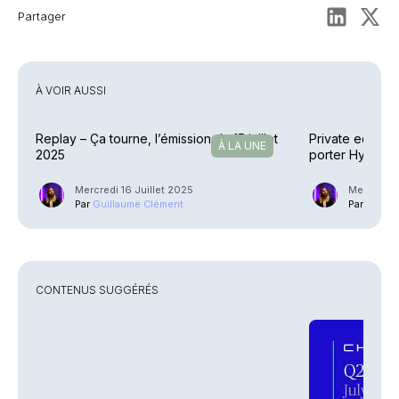
Partager
À VOIR AUSSI
Replay – Ça tourne, l’émission du 15 juillet
Private equity
À LA UNE
2025
porter Hyperion
Mercredi 16 Juillet 2025
Mercredi 1
Par
Guillaume Clément
Par
Guilla
CONTENUS SUGGÉRÉS