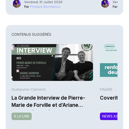
Vendredi 31 Juillet 2026
Vendredi 3
Par
Philippe Benhamou
Par
Phili
CONTENUS SUGGÉRÉS
Guillaume Clément
FINARE
La Grande Interview de Pierre-
Coverity re
Marie de Forville et d’Ariane
Darmon (Ivesta)
À LA UNE
NEWS ASSURA