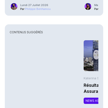
Lundi 27 Juillet 2026
Mardi 21 J
Par
Philippe Benhamou
Par
Guilla
CONTENUS SUGGÉRÉS
Katerina Stergi
Résultats S
Assurances
NEWS ASSURA