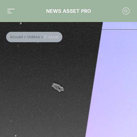
NEWS ASSET PRO
Accueil
>
Vidéos
>
5' Asset