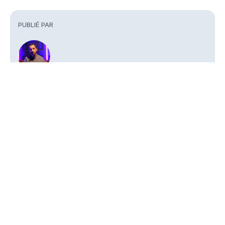
PUBLIÉ PAR
Philippe Benhamou
Journaliste
Partager
À VOIR AUSSI
Edmond de Rothschild AM – Jacques-
5' Asset avec F
QUI VA OÙ ?
Aurélien Marcireau part à l’aventure
Gestion)