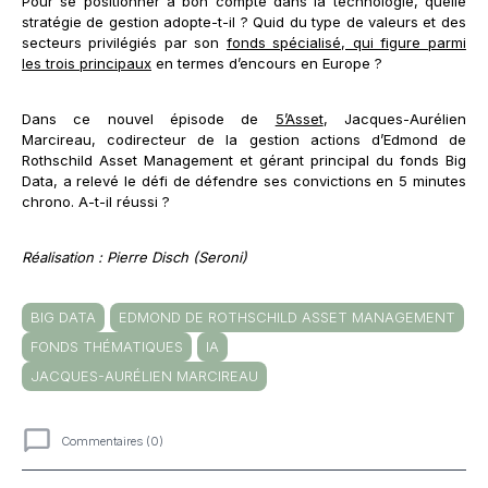
Pour se positionner à bon compte dans la technologie, quelle
stratégie de gestion adopte-t-il ? Quid du type de valeurs et des
secteurs privilégiés par son
fonds spécialisé, qui figure parmi
les trois principaux
en termes d’encours en Europe ?
Dans ce nouvel épisode de
5’Asset
, Jacques-Aurélien
Marcireau, codirecteur de la gestion actions d’Edmond de
Rothschild Asset Management et gérant principal du fonds Big
Data, a relevé le défi de défendre ses convictions en 5 minutes
chrono. A-t-il réussi ?
Réalisation : Pierre Disch (Seroni)
BIG DATA
EDMOND DE ROTHSCHILD ASSET MANAGEMENT
FONDS THÉMATIQUES
IA
JACQUES-AURÉLIEN MARCIREAU
Commentaires (0)
Commentaires