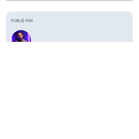
Commentaires
PUBLIÉ PAR
Philippe Benhamou
Journaliste
Partager
À VOIR AUSSI
Amundi – SBI FM s'introduit en Bourse en
Amundi – La mi
SOCIÉTÉS DE GESTION
haut de fourchette
la rampe de la