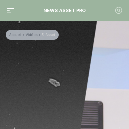
NEWS ASSET PRO
Accueil
>
Vidéos
>
5' Asset