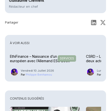
Guillaume Clément
Rédacteur en chef
Partager
À VOIR AUSSI
EthiFinance – Naissance d’un groupe
CSRD – La Com
SERVICES
européen avec l’Allemand ESG Book
deux actes dé
Vendredi 10 Juillet 2026
Lundi 6 Ju
Par
Philippe Benhamou
Par
Phili
CONTENUS SUGGÉRÉS