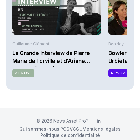
Guillaume Clément
Beazley -
La Grande Interview de Pierre-
Bowler Broa
Marie de Forville et d’Ariane
Urbieta | A
Darmon (Ivesta)
À LA UNE
NEWS ASSURA
© 2026
News Asset Pro™
LinkedIn
Qui sommes-nous ?
CGV
CGU
Mentions légales
Politique de confidentialité