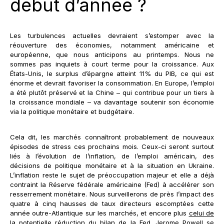
début d’année ?
Les turbulences actuelles devraient s’estomper avec la
réouverture des économies, notamment américaine et
européenne, que nous anticipons au printemps. Nous ne
sommes pas inquiets à court terme pour la croissance. Aux
États-Unis, le surplus d’épargne atteint 11% du PIB, ce qui est
énorme et devrait favoriser la consommation. En Europe, l’emploi
a été plutôt préservé et la Chine – qui contribue pour un tiers à
la croissance mondiale – va davantage soutenir son économie
via la politique monétaire et budgétaire.
Cela dit, les marchés connaîtront probablement de nouveaux
épisodes de stress ces prochains mois. Ceux-ci seront surtout
liés à l’évolution de l’inflation, de l’emploi américain, des
décisions de politique monétaire et à la situation en Ukraine.
L’inflation reste le sujet de préoccupation majeur et elle a déjà
contraint la Réserve fédérale américaine (Fed) à accélérer son
resserrement monétaire. Nous surveillerons de près l’impact des
quatre à cinq hausses de taux directeurs escomptées cette
année outre-Atlantique sur les marchés, et encore plus
celui de
la potentielle réduction du bilan de la Fed
. Jerome Powell se