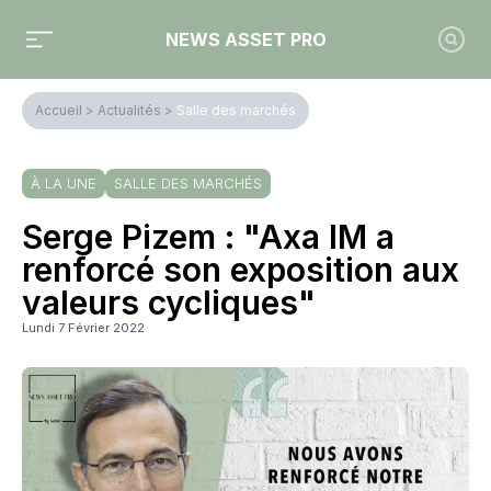
NEWS ASSET PRO
Accueil
>
Actualités
>
Salle des marchés
À LA UNE
SALLE DES MARCHÉS
Serge Pizem : "Axa IM a
renforcé son exposition aux
valeurs cycliques"
Lundi 7 Février 2022