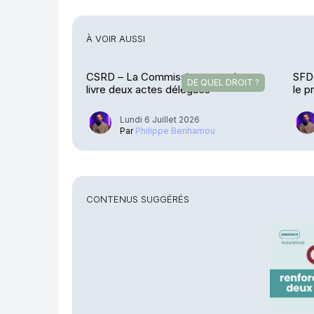
À VOIR AUSSI
CSRD – La Commission européenne
SFDR
DE QUEL DROIT ?
livre deux actes délégués
le p
Lundi 6 Juillet 2026
Par
Philippe Benhamou
CONTENUS SUGGÉRÉS