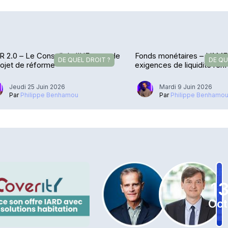
 2.0 – Le Conseil de l’UE amende
Fonds monétaires – L’AM
DE QUEL DROIT ?
DE QU
rojet de réforme
exigences de liquidité ren
Jeudi 25 Juin 2026
Mardi 9 Juin 2026
Par
Philippe Benhamou
Par
Philippe Benhamo
1
Oct