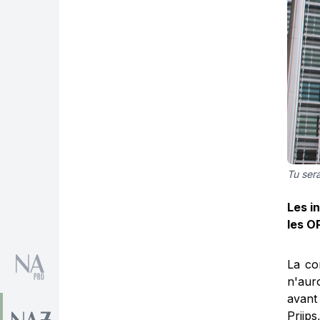
Tu sera
Les i
les O
La co
n'aur
avant
Priips