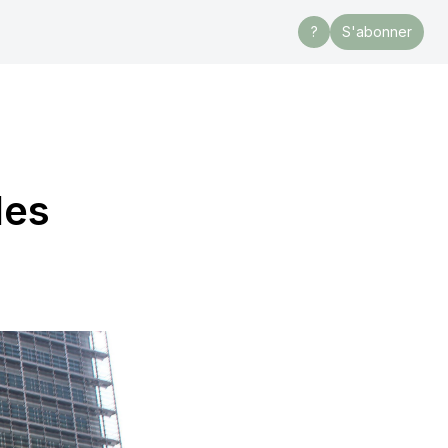
?
S'abonner
les