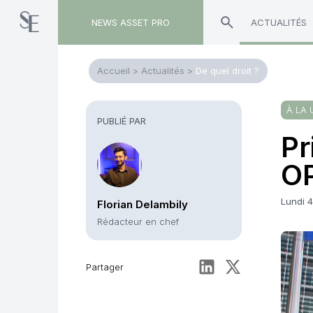
NEWS ASSET PRO
ACTUALITÉS
Accueil
>
Actualités
>
De quel droit ?
À LA 
PUBLIÉ PAR
Pr
O
Lundi 4
Florian Delambily
Rédacteur en chef
Partager