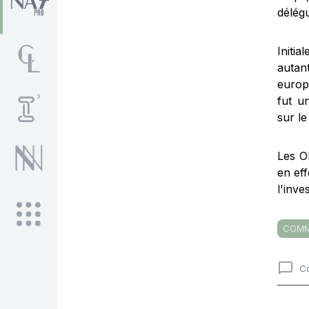
délégu
Initi
autan
europé
fut u
sur l
Les O
en eff
l'inve
COMM
C
Comme