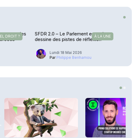
F soumet des
SFDR 2.0 – Le Parlement européen
EL DROIT ?
À LA UNE
forcées
dessine des pistes de réflexion
Lundi 18 Mai 2026
u
Par
Philippe Benhamou
3
.