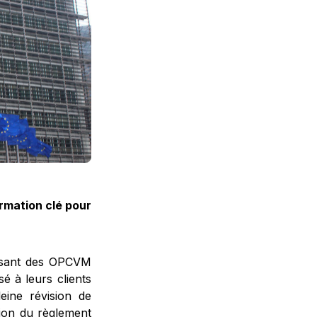
rmation clé pour
posant des OPCVM
é à leurs clients
leine révision de
sion du règlement