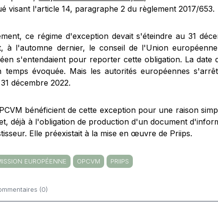
é visant l'article 14, paragraphe 2 du règlement 2017/653.
alement, ce régime d'exception devait s'éteindre au 31 dé
t, à l'automne dernier, le conseil de l'Union européenne
en s'entendaient pour reporter cette obligation. La date du
n temps évoquée. Mais les autorités européennes s'arrêt
e 31 décembre 2022.
PCVM bénéficient de cette exception pour une raison simpl
et, déjà à l'obligation de production d'un document d'infor
stisseur. Elle préexistait à la mise en œuvre de Priips.
ISSION EUROPÉENNE
OPCVM
PRIIPS
ommentaires (0)
ntaires