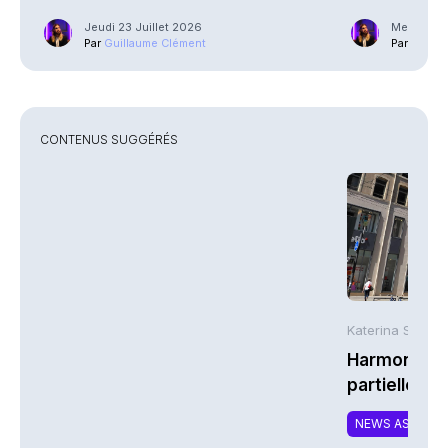
Jeudi 23 Juillet 2026
Mercredi 2
Par
Guillaume Clément
Par
Guilla
CONTENUS SUGGÉRÉS
Katerina Stergi
Harmonie Mu
partielle du 
MTCAT
NEWS ASSURA