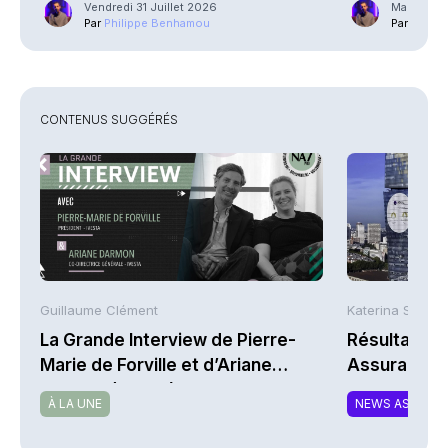
Vendredi 31 Juillet 2026
Mardi 21 J
Par
Philippe Benhamou
Par
Phili
CONTENUS SUGGÉRÉS
Guillaume Clément
Katerina Stergi
La Grande Interview de Pierre-
Résultats S
Marie de Forville et d’Ariane
Assurances
Darmon (Ivesta)
À LA UNE
NEWS ASSURA