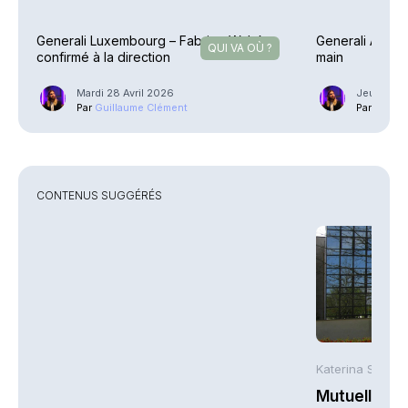
Generali Luxembourg – Fabrice Walek
Generali AM – 
QUI VA OÙ ?
confirmé à la direction
main
Mardi 28 Avril 2026
Jeudi 2 Av
Par
Guillaume Clément
Par
Guilla
CONTENUS SUGGÉRÉS
Katerina Stergi
Mutuelles : 