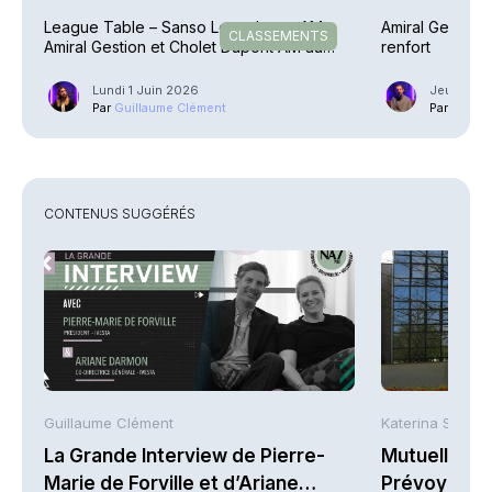
League Table – Sanso Longchamp AM,
Amiral Gestion 
CLASSEMENTS
Amiral Gestion et Cholet Dupont AM au
renfort
sommet
Lundi 1 Juin 2026
Jeudi 16 A
Par
Guillaume Clément
Par
Phili
CONTENUS SUGGÉRÉS
Guillaume Clément
Katerina Stergi
La Grande Interview de Pierre-
Mutuelles : 
Marie de Forville et d’Ariane
Prévoyance 