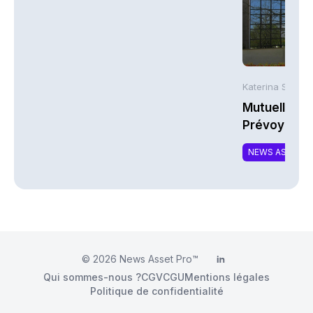
Katerina Stergi
Mutuelles : 
Prévoyance 
de la Math
NEWS ASSURA
© 2026
News Asset Pro™
LinkedIn
Qui sommes-nous ?
CGV
CGU
Mentions légales
Politique de confidentialité