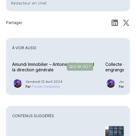
Rédacteur en chef
Partager
À VOIR AUSSI
Amundi Immobilier – Antoine Aubry prend
Collecte - Ass
QUI VA OÙ ?
la direction générale
engrangent en
Vendredi 12 Avril 2024
Jeudi 11 A
Par
Florian Delambily
Par
Floria
CONTENUS SUGGÉRÉS