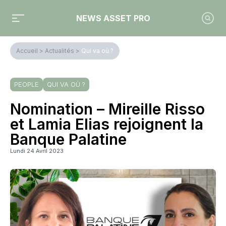
NEWS ASSET PRO
Accueil
>
Actualités
>
Qui va où ?
PEOPLE
QUI VA OÙ ?
Nomination – Mireille Risso
et Lamia Elias rejoignent la
Banque Palatine
Lundi 24 Avril 2023