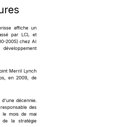
ures
erisse affiche un
Passé par LCL et
000-2005) chez AI
 développement
oint Merril Lynch
mps, en 2009, de
s d'une décennie.
 responsable des
s le mois de mai
 de la stratégie