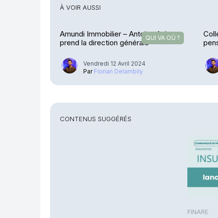
À VOIR AUSSI
Amundi Immobilier – Antoine Aubry
Coll
QUI VA OÙ ?
prend la direction générale
pen
Vendredi 12 Avril 2024
Par
Florian Delambily
CONTENUS SUGGÉRÉS
FINARE