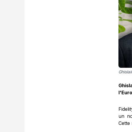
Ghislai
Ghisl
l'Euro
Fideli
un no
Cette 