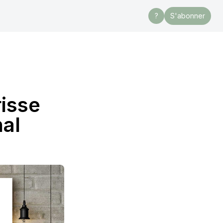
?
S'abonner
risse
nal