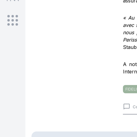
assur
« Au 
avec s
nous 
Peris
Staub,
A not
Inter
FIDEL
C
Comme