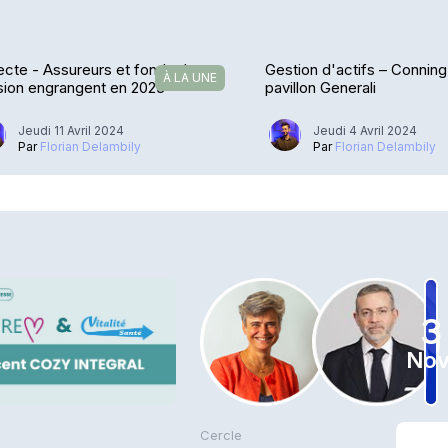
ecte - Assureurs et fonds de
Gestion d'actifs – Connin
À LA UNE
sion engrangent en 2023
pavillon Generali
Jeudi 11 Avril 2024
Jeudi 4 Avril 2024
Par
Florian Delambily
Par
Florian Delambily
3
Nov
Cercle