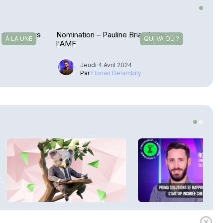
g passe sous
Nomination – Pauline Briand rejoint
À LA UNE
QUI VA OÙ ?
l'AMF
Jeudi 4 Avril 2024
Par
Florian Delambily
.
1h00
Expert
i3 Assurances