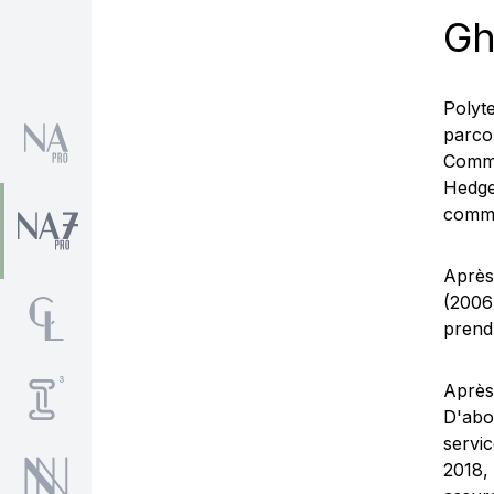
Gh
Polyt
parco
Comme
Hedg
comme
Après 
(2006
prend
Après
D'abo
servi
2018,