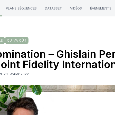
PLANS SÉQUENCES
DATASSET
VIDÉOS
ÉVÈNEMENTS
LE
QUI VA OÙ ?
mination – Ghislain Pe
joint Fidelity Internatio
di 23 Février 2022