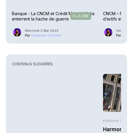
Banque - La CNCM et Crédit Mutuel Arkéa
CNCM – Recul d
À LA UNE
enterrent la hache de guerre
d’actifs et priv
Mercredi 3 Mai 2023
Vendredi 
Par
Guillaume Clément
Par
Guilla
CONTENUS SUGGÉRÉS
Katerina Stergi
Harmonie Mu