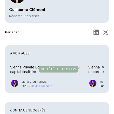
Guillaume Clément
Rédacteur en chef
Partager
À VOIR AUSSI
Sienna Private Equity – Recomposition du
Sienna IM – Un
SOCIÉTÉS DE GESTION
capital finalisée
encore en lice
Mardi 2 Juin 2026
Mardi 26 
Par
Guillaume Clément
Par
Guilla
CONTENUS SUGGÉRÉS