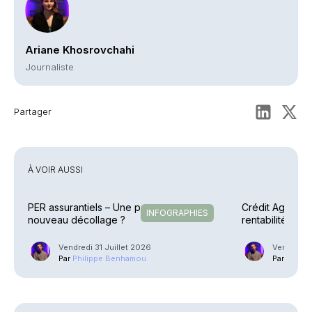
Ariane Khosrovchahi
Journaliste
Partager
À VOIR AUSSI
PER assurantiels – Une pause avant un
Crédit Agricole
INFOGRAPHIES
nouveau décollage ?
rentabilité en 
explosent
Vendredi 31 Juillet 2026
Vendredi 3
Par
Philippe Benhamou
Par
Phili