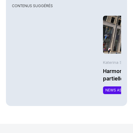
CONTENUS SUGGÉRÉS
Katerina Stergi
Harmonie Mu
partielle du 
MTCAT
NEWS ASSURA